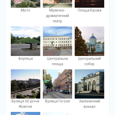
Місто
Музично-
Площа Кірова
драматичний
театр
Фортеця
Центральна
Центральний
площа
собор
Вулиця 50-річчя
Вулиця Гоголя
Залізничний
Жовтня
вокзал