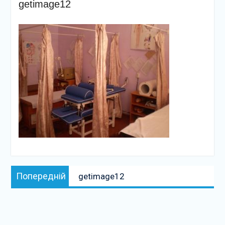
getimage12
Навігація
Попередній
Попередній
getimage12
записів
запис: