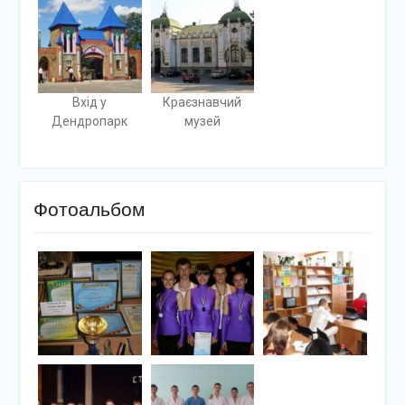
Вхід у
Краєзнавчий
Дендропарк
музей
Фотоальбом